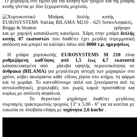
. Ο χειρισμός στο τιμόνι για την κίνηση των τροχών και της μπάρας
κοπής γίνεται με δύο ξεχωριστούς μοχλούς.
Ασφαλές,
γρήγορο
και με χαμηλή κατανάλωση καυσίμου.
Χάρη στην μπάρα
διπλής
κοπής 87 εκατοστών
που διαθέτει έχει μεγάλη στρεμματική
απόδοση και μπορεί να καλύψει πάνω από
8000 τ.μ. ημερησίως
Η μπάρα χορτοκοπής
EUROSYSTEMS M 210
είναι
ρυθμιζόμενη καθ'ύψος από 1,5 έως 4,7 εκατοστά
κατασκευασμένη από χάλυβα υψηλής περιεκτικότητας σε
άνθρακα
(BILAMA)
για μεγαλύτερη αντοχή των μαχαιριών στο
χρόνο, κόβει ακούραστα κάθε είδους χόρτα στο κτήμα, τη φάρμα
και το χωράφι. Το κατευθύνουμε απλά και ξεκούραστα από τις
αντιολισθητικές χειρολαβές του χωρίς καμιά προσπάθεια και
κυρίως με απόλυτη ασφάλεια.
Το θεριστικό μηχάνημα διαθέτει μεγάλους
συμπαγείς τρακτερωτούς τροχούς 13'' x 5.00 - 6'' για να κινείται με
ευκολία σε δύσβατα εδάφη με
ταχύτητα 2,6 km/hr
.