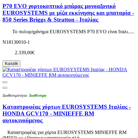
P70 EVO χορτοκοπτικό μπάρας μονοαξονικό
EUROSYSTEMS με μίζα εκκίνησης και μπαταρία -
850 Series Briggs & Stratton - Ιταλίας
Το πολυμηχάνημα EUROSYSTEMS P70 EVO είναι Ιταλι.....
N18130010-1
2.339,00€
Καλάθι
Διαθεσιμότητα:
Διαθέσιμο
Καταστροφέας χόρτων EUROSYSTEMS Ιταλίας -
HONDA GCV170 - MINIEFFE RM
αυτοκινούμενος
Καταστροφέας για χόρτα EUROSYSTEMS MINIEFFE RM
(M502) με εξάρτημα καταστροφέα πλά.....