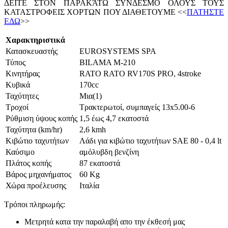
ΔΕΙΤΕ ΣΤΟΝ ΠΑΡΑΚΆΤΩ ΣΥΝΔΕΣΜΟ ΟΛΟΥΣ ΤΟΥΣ
ΚΑΤΑΣΤΡΟΦΕΙΣ ΧΟΡΤΩΝ ΠΟΥ ΔΙΑΘΕΤΟΥΜΕ <<
ΠΑΤΗΣΤΕ
ΕΔΩ
>>
Χαρακτηριστικά
Κατασκευαστής
EUROSYSTEMS SPA
Τύπος
BILAMA Μ-210
Κινητήρας
RATO RATO RV170S PRO, 4stroke
Κυβικά
170cc
Ταχύτητες
Μια(1)
Τροχοί
Τρακτερωτοί, συμπαγείς 13x5.00-6
Ρύθμιση ύψους κοπής
1,5 έως 4,7 εκατοστά
Ταχύτητα (km/hr)
2,6 kmh
Κιβώτιο ταχυτήτων
Λάδι για κιβώτιο ταχυτήτων SAE 80 - 0,4 lt
Καύσιμο
αμόλυβδη βενζίνη
Πλάτος κοπής
87 εκατοστά
Βάρος μηχανήματος
60 Kg
Χώρα προέλευσης
Ιταλία
Τρόποι πληρωμής:
Μετρητά κατα την παραλαβή απο την έκθεσή μας