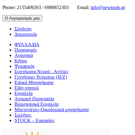
Phone:
2155409263 / 6989852303
Email:
info@newtools.gr
Ο Λογαριασμός μου
Σύνδεση
Δημιουργία
ΦΥΛΛΑΔΙΑ
Προσφορές
Aγροτικά
Κήπος
Ψεκασμός
Συστήματα Νερού - Αντλίες
Γεννήτριες Ρεύματος (Η/Ζ)
Ειδικά Μηχανήματα
Είδη σπιτιού
Εργαλεία
Ατομική Προστασία
Βιομηχανικά Εργαλεία
Μπετονιέρες-Οικοδομικά μηχανήματα
Σωλήνες
STOCK – Ευκαιρίες