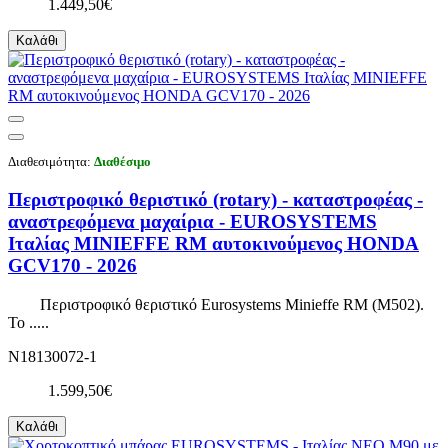
1.449,50€
Καλάθι
Διαθεσιμότητα:
Διαθέσιμο
Περιστροφικό θεριστικό (rotary) - καταστροφέας -
αναστρεφόμενα μαχαίρια - EUROSYSTEMS
Ιταλίας MINIEFFE RM αυτοκινούμενος HONDA
GCV170 - 2026
Περιστροφικό θεριστικό Eurosystems Minieffe RM (M502).
Το .....
N18130072-1
1.599,50€
Καλάθι