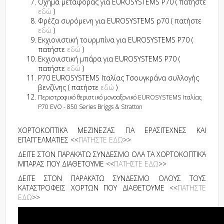
Όχημα μεταφοράς για EUROSYSTEMS P70 ( πατήστε
εδώ
)
Φρέζα συρόμενη για EUROSYSTEMS p70 ( πατήστε
εδώ
)
Εκχιονιστική τουρμπίνα για EUROSYSTEMS P70 (
πατήστε
εδώ
)
Εκχιονιστική μπάρα για EUROSYSTEMS P70 (
πατήστε
εδώ
)
P70 EUROSYSTEMS Ιταλίας Τσουγκράνα συλλογής
βενζίνης ( πατήστε
εδώ
)
Περιστροφικό θεριστικό μονοαξονικό EUROSYSTEMS Ιταλίας
P70 EVO - 850 Series Briggs & Stratton
ΧΟΡΤΟΚΟΠΤΙΚΆ ΜΕΖΙΝΕΖΑΣ ΓΙΑ ΕΡΑΣΙΤΕΧΝΕΣ ΚΑΙ
ΕΠΑΓΓΕΛΜΑΤΙΕΣ <<
ΠΑΤΗΣΤΕ ΕΔΩ
>>
ΔΕΙΤΕ ΣΤΟΝ ΠΑΡΑΚΆΤΩ ΣΥΝΔΕΣΜΟ ΟΛΑ ΤΑ ΧΟΡΤΟΚΟΠΤΙΚΆ
ΜΠΑΡΑΣ ΠΟΥ ΔΙΑΘΕΤΟΥΜΕ <<
ΠΑΤΗΣΤΕ ΕΔΩ
>>
ΔΕΙΤΕ ΣΤΟΝ ΠΑΡΑΚΆΤΩ ΣΥΝΔΕΣΜΟ ΟΛΟΥΣ ΤΟΥΣ
ΚΑΤΑΣΤΡΟΦΕΙΣ ΧΟΡΤΩΝ ΠΟΥ ΔΙΑΘΕΤΟΥΜΕ <<
ΠΑΤΗΣΤΕ
ΕΔΩ
>>