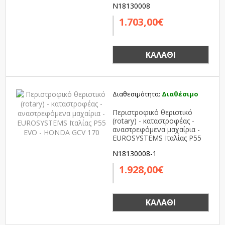
N18130008
EVO - 675 Series Briggs &
Stratton
1.703,00€
ΚΑΛΆΘΙ
Διαθεσιμότητα:
Διαθέσιμο
Περιστροφικό θεριστικό
(rotary) - καταστροφέας -
αναστρεφόμενα μαχαίρια -
EUROSYSTEMS Ιταλίας P55
EVO - HONDA GCV 170
N18130008-1
1.928,00€
ΚΑΛΆΘΙ