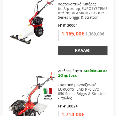
Χορτοκοπτικό Μπάρας
διπλής κοπής EUROSYSTEMS
Ιταλίας BILAMA M210 - 625
Series Briggs & Stratton
N18130004
1.165,00€
1.369,00€
ΚΑΛΆΘΙ
Διαθεσιμότητα:
Διαθέσιμο σε
2-3 ημέρες
Σκαπτικό μονοαξονικό
EUROSYSTEMS P70 EVO -
850 Series Briggs & Stratton
- Ιταλίας
N14130024
1.714,00€