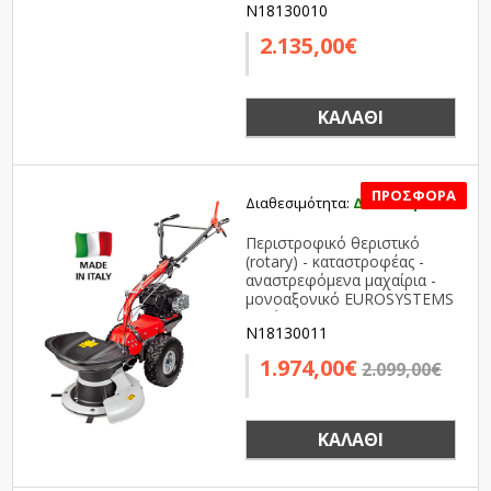
N18130010
2.135,00€
ΚΑΛΆΘΙ
Διαθεσιμότητα:
Διαθέσιμο
SALE
Περιστροφικό θεριστικό
(rotary) - καταστροφέας -
αναστρεφόμενα μαχαίρια -
μονοαξονικό EUROSYSTEMS
Ιταλίας P70 EVO - 850 Series
N18130011
Briggs & Stratton
1.974,00€
2.099,00€
ΚΑΛΆΘΙ