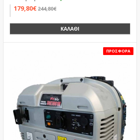
179,80€
244,80€
ΚΑΛΆΘΙ
SALE