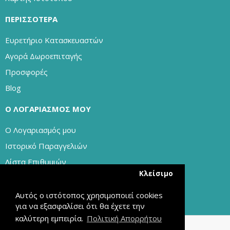
ΠΕΡΙΣΣΌΤΕΡΑ
Ευρετήριο Κατασκευαστών
Αγορά Δωροεπιταγής
Προσφορές
Blog
Ο ΛΟΓΑΡΙΑΣΜΌΣ ΜΟΥ
Ο Λογαριασμός μου
Ιστορικό Παραγγελιών
Λίστα Επιθυμιών
Κλείσιμο
Ενημερώσεις
Αυτός ο ιστότοπος χρησιμοποιεί cookies
για να εξασφαλίσει ότι θα έχετε την
καλύτερη εμπειρία.
Πολιτική Απορρήτου