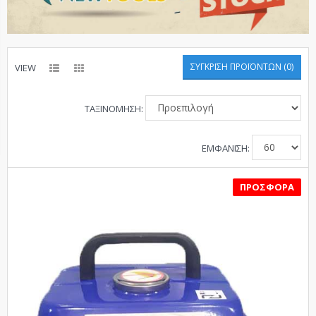
ΣΎΓΚΡΙΣΗ ΠΡΟΪΌΝΤΩΝ (0)
VIEW
ΤΑΞΙΝΌΜΗΣΗ:
ΕΜΦΆΝΙΣΗ:
SALE