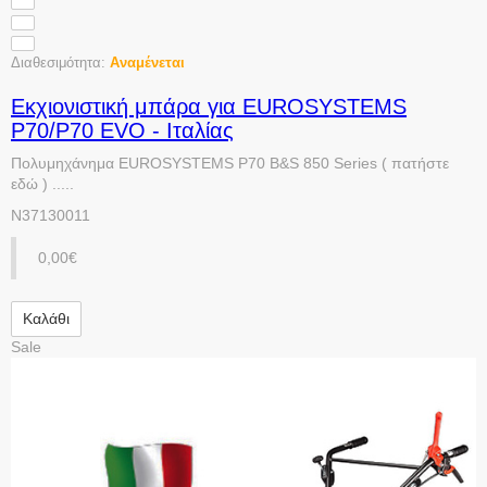
Διαθεσιμότητα:
Αναμένεται
Εκχιονιστική μπάρα για EUROSYSTEMS
P70/P70 EVO - Ιταλίας
Πολυμηχάνημα EUROSYSTEMS P70 B&S 850 Series ( πατήστε
εδώ ) .....
N37130011
0,00€
Καλάθι
Sale