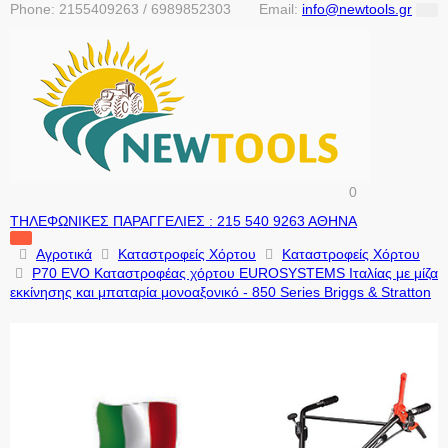
Phone:
2155409263 / 6989852303
Email:
info@newtools.gr
0
ΤΗΛΕΦΩΝΙΚΕΣ ΠΑΡΑΓΓΕΛΙΕΣ : 215 540 9263 ΑΘΗΝΑ
Aγροτικά
Καταστροφείς Χόρτου
Καταστροφείς Χόρτου
P70 EVO Καταστροφέας χόρτου EUROSYSTEMS Ιταλίας με μίζα
εκκίνησης και μπαταρία μονοαξονικό - 850 Series Briggs & Stratton