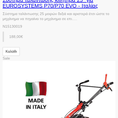
EUROSYSTEMS P70/P70 EVO - Ιταλίας
Σύστημα ταλάντωσης 25 μοιρών δεξιά και αριστερά έτσι ώστε το
μηχάνημα να πηγαίνει το μηχάνημα σε επι.....
N15130019
188,00€
Καλάθι
Sale