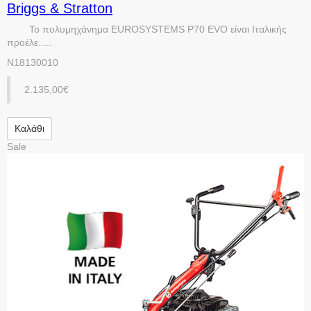
Briggs & Stratton
Το πολυμηχάνημα EUROSYSTEMS P70 EVO είναι Ιταλικής
προέλε.....
N18130010
2.135,00€
Καλάθι
Sale