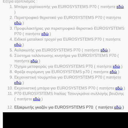
Εξτρά εξοπλισμός :
Μπάρα χορτοκοπής για EUROSYSTEMS P70 ( πατήστε
εδώ
)
Περιστροφικό θεριστικό για EUROSYSTEMS P70 ( πατήστε
εδώ
)
Προφυλακτήρας για περιστροφικό θεριστικό EUROSYSTEMS
P70 ( πατήστε
εδώ
)
Ειδικοί μεταλικοί τροχοί για EUROSYSTEMS P70 ( πατήστε
εδώ
)
Αυλακωτής για EUROSYSTEMS P70 ( πατήστε
εδώ
)
Σύστημα ταλάντωσης κινητήρα για EUROSYSTEMS P70 (
πατήστε
εδώ
)
Όχημα μεταφοράς για EUROSYSTEMS P70 ( πατήστε
εδώ
)
Φρέζα συρόμενη για EUROSYSTEMS p70 ( πατήστε
εδώ
)
Εκχιονιστική τουρμπίνα για EUROSYSTEMS P70 ( πατήστε
εδώ
)
Εκχιονιστική μπάρα για EUROSYSTEMS P70 ( πατήστε
εδώ
)
P70 EUROSYSTEMS Ιταλίας Τσουγκράνα συλλογής βενζίνης
( πατήστε
εδώ
)
Εξαερωτής γκαζόν για EUROSYSTEMS P70 ( πατήστε
εδώ
)