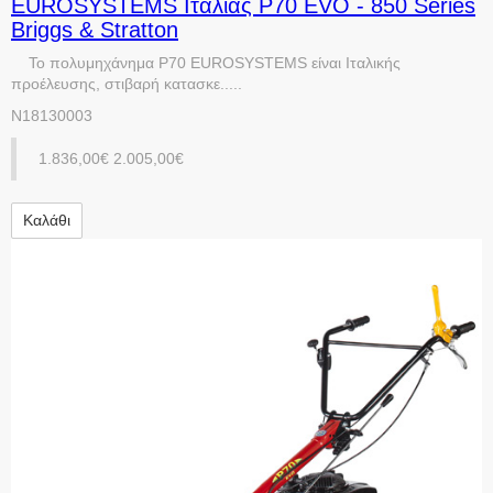
EUROSYSTEMS Ιταλίας P70 EVO - 850 Series
Briggs & Stratton
Το πολυμηχάνημα P70 EUROSYSTEMS είναι Ιταλικής
προέλευσης, στιβαρή κατασκε.....
N18130003
1.836,00€
2.005,00€
Καλάθι