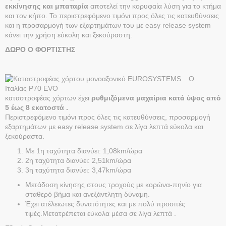
εκκίνησης και μπαταρία
αποτελεί την κορυφαία λύση για το κτήμα
και τον κήπο. Το περιστρεφόμενο τιμόνι προς όλες τις κατευθύνσεις
και η προσαρμογή των εξαρτημάτων του με easy release system
κάνει την χρήση εύκολη και ξεκούραστη.
ΔΩΡΟ Ο ΦΟΡΤΙΣΤΗΣ
Ο
καταστροφέας χόρτων έχει
ρυθμιζόμενα μαχαίρια κατά ύψος από
5 έως 8 εκατοστά .
Περιστρεφόμενο τιμόνι προς όλες τις κατευθύνσεις, προσαρμογή
εξαρτημάτων με easy release system σε λίγα λεπτά εύκολα και
ξεκούραστα.
Με 1η ταχύτητα διανύει: 1,08km/ώρα
2η ταχύτητα διανύει: 2,51km/ώρα
3η ταχύτητα διανύει: 3,47km/ώρα
Μετάδοση κίνησης στους τροχούς με κορώνα-πηνίο για
σταθερό βήμα και ανεξάντλητη δύναμη.
Έχει ατέλειωτες δυνατότητες και με πολύ προσιτές
τιμές.Μετατρέπεται εύκολα μέσα σε λίγα λεπτά .