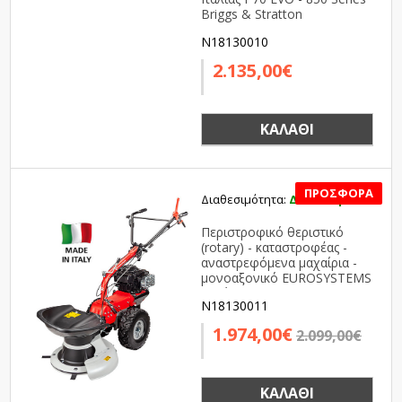
Briggs & Stratton
N18130010
2.135,00€
ΚΑΛΆΘΙ
Διαθεσιμότητα:
Διαθέσιμο
SALE
Περιστροφικό θεριστικό
(rotary) - καταστροφέας -
αναστρεφόμενα μαχαίρια -
μονοαξονικό EUROSYSTEMS
Ιταλίας P70 EVO - 850 Series
N18130011
Briggs & Stratton
1.974,00€
2.099,00€
ΚΑΛΆΘΙ