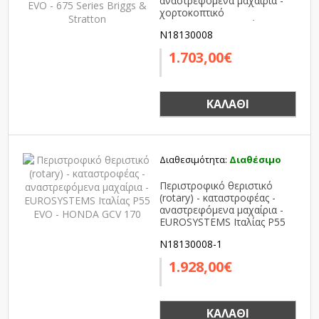
αναστρεφόμενα μαχαίρια -
χορτοκοπτικό
EUROSYSTEMS Ιταλίας P55
N18130008
EVO - 675 Series Briggs &
Stratton
1.703,00€
ΚΑΛΆΘΙ
Διαθεσιμότητα:
Διαθέσιμο
Περιστροφικό θεριστικό
(rotary) - καταστροφέας -
αναστρεφόμενα μαχαίρια -
EUROSYSTEMS Ιταλίας P55
EVO - HONDA GCV 170
N18130008-1
1.928,00€
ΚΑΛΆΘΙ