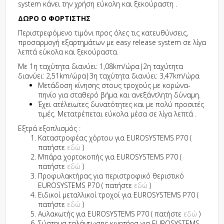
system κάνει την χρήση εύκολη και ξεκούραστη .
ΔΩΡΟ Ο ΦΟΡΤΙΣΤΗΣ
Περιστρεφόμενο τιμόνι προς όλες τις κατευθύνσεις,
προσαρμογή εξαρτημάτων με easy release system σε λίγα
λεπτά εύκολα και ξεκούραστα.
Με 1η ταχύτητα διανύει: 1,08km/ώρα|2η ταχύτητα
διανύει: 2,51km/ώρα|3η ταχύτητα διανύει: 3,47km/ώρα
Μετάδοση κίνησης στους τροχούς με κορώνα-
πηνίο για σταθερό βήμα και ανεξάντλητη δύναμη.
Έχει ατέλειωτες δυνατότητες και με πολύ προσιτές
τιμές. Μετατρέπεται εύκολα μέσα σε λίγα λεπτά .
Εξτρά εξοπλισμός :
Καταστροφέας χόρτου για EUROSYSTEMS P70 (
πατήστε
εδώ
)
Μπάρα χορτοκοπής για EUROSYSTEMS P70 (
πατήστε
εδώ
)
Προφυλακτήρας για περιστροφικό θεριστικό
EUROSYSTEMS P70 ( πατήστε
εδώ
)
Ειδικοί μεταλλικοί τροχοί για EUROSYSTEMS P70 (
πατήστε
εδώ
)
Αυλακωτής για EUROSYSTEMS P70 ( πατήστε
εδώ
)
Σύστημα ταλάντωσης κινητήρα για EUROSYSTEMS