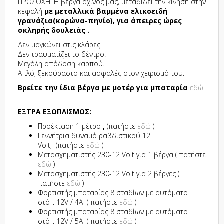
ΠΡΟΣΟΧΗ! Η βέργα αχινός μας, μεταδίδει την κίνηση στην
κεφαλή
με μεταλλικά βαμμένα ελικοειδή
γρανάζια(κορώνα-πηνίο), για άπειρες ώρες
σκληρής δουλειάς .
Δεν μαγκώνει στις κλάρες!
Δεν τραυματίζει το δέντρο!
Μεγάλη απόδοση καρπού.
Απλό, ξεκούραστο και ασφαλές στον χειρισμό του.
Βρείτε την ίδια βέργα με μοτέρ για μπαταρία
εδώ
ΕΞΤΡΑ ΕΞΟΠΛΙΣΜΟΣ:
Προέκταση 1 μέτρο
,
(πατήστε
εδώ
)
Γεννήτρια δυναμό ραβδιστικού 12
Volt, (πατήστε
εδώ
)
Μετασχηματιστής 230-12 Volt για 1 βέργα ( πατήστε
εδώ
)
Μετασχηματιστής 230-12 Volt για 2 βέργες (
πατήστε
εδώ
)
Φορτιστής μπαταρίας 8 σταδίων με αυτόματο
στόπ 12V / 4A ( πατήστε
εδώ
)
Φορτιστής μπαταρίας 8 σταδίων με αυτόματο
στόπ 12V / 5A ( πατήστε
εδώ
)