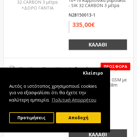
16+16 καρμπονικά ραβδάκια
- SIK 32 CARBON 3 μέτρα
+ΔΩΡΟ ΓΑΝΤΙΑ
N28150013-1
335,00€
ΚΑΛΆΘΙ
Διαθεσιμότητα:
Διαθέσιμο
Κλείσιμο
SALE
Ελαιόδιχτα Titan 100 GSM με
ενισχυμένη πλέξη 5X8m
Αυτός ο ιστότοπος χρησιμοποιεί cookies
για να εξασφαλίσει ότι θα έχετε την
καλύτερη εμπειρία.
Πολιτική Απορρήτου
N28115001
29,50€
35,50€
Προτιμήσεις
Αποδοχή
ΚΑΛΆΘΙ