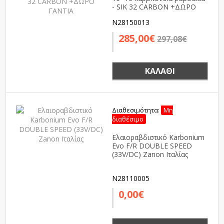
- SIK 32 CARBON +ΔΩΡΟ
ΓΑΝΤΙΑ
N28150013
285,00€
297,08€
ΚΑΛΆΘΙ
Διαθεσιμότητα:
Μη
διαθέσιμο
Ελαιοραβδιστικό Karbonium
Evo F/R DOUBLE SPEED
(33V/DC) Zanon Ιταλίας
N28110005
0,00€