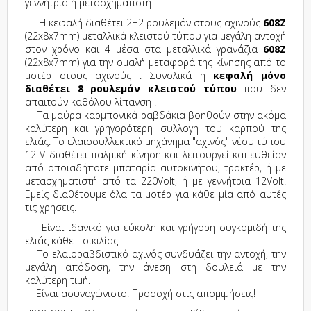
γεννήτρια ή μετασχηματιστή .
Η κεφαλή διαθέτει 2+2 ρουλεμάν στους αχινούς
608Ζ
(22x8x7mm) μεταλλικά κλειστού τύπου για μεγάλη αντοχή
στον χρόνο και 4 μέσα στα μεταλλικά γρανάζια
608Ζ
(22x8x7mm) για την ομαλή μεταφορά της κίνησης από το
μοτέρ στους αχινούς . Συνολικά η
κεφαλή μόνο
διαθέτει 8 ρουλεμάν κλειστού τύπου
που δεν
απαιτούν καθόλου λίπανση .
Τα μαύρα καρμπονικά ραβδάκια βοηθούν στην ακόμα
καλύτερη και γρηγορότερη συλλογή του καρπού της
ελιάς. Το ελαιοσυλλεκτικό μηχάνημα "αχινός" νέου τύπου
12 V διαθέτει παλμική κίνηση και λειτουργεί κατ'ευθείαν
από οποιαδήποτε μπαταρία αυτοκινήτου, τρακτέρ, ή με
μετασχηματιστή από τα 220Volt, ή με γεννήτρια 12Volt.
Εμείς διαθέτουμε όλα τα μοτέρ για κάθε μία από αυτές
τις χρήσεις.
Είναι ιδανικό για εύκολη και γρήγορη συγκομιδή της
ελιάς κάθε ποικιλίας.
Το ελαιοραβδιστικό αχινός συνδυάζει την αντοχή, την
μεγάλη απόδοση, την άνεση στη δουλειά με την
καλύτερη τιμή.
Είναι ασυναγώνιστο. Προσοχή στις απομιμήσεις!