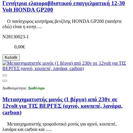
Γεννήτρια ελαιοραβδιστικού επαγγελματική 12-30
Volt HONDA GP200
Ο πανίσχυρος κινητήρας βενζίνης HONDA GP200 (πατήστε
εδώ) είναι η κινητ.....
N28130023-1
0,00€
Καλάθι
Διαθεσιμότητα:
Διαθέσιμο
Μετασχηματιστής μονός (1 βέργα) από 230v σε
12volt για ΤΙΣ ΒΕΡΓΕΣ (αχινό, κουπεπέ, λανάρα,
carbon)
Μετασχηματιστής τροφοδοτικό μονός για αχινό, κουπεπέ,
λανάρα και carbon και .....