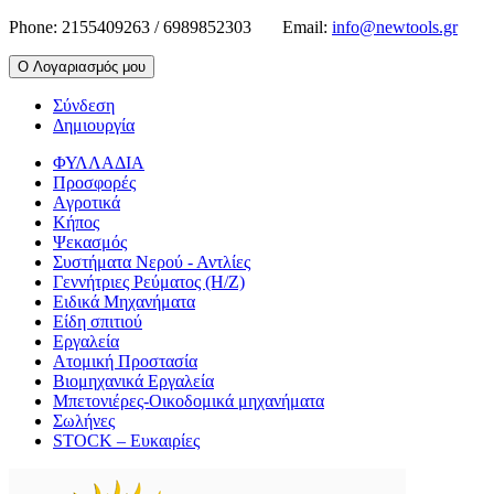
Phone:
2155409263 / 6989852303
Email:
info@newtools.gr
Ο Λογαριασμός μου
Σύνδεση
Δημιουργία
ΦΥΛΛΑΔΙΑ
Προσφορές
Aγροτικά
Κήπος
Ψεκασμός
Συστήματα Νερού - Αντλίες
Γεννήτριες Ρεύματος (Η/Ζ)
Ειδικά Μηχανήματα
Είδη σπιτιού
Εργαλεία
Ατομική Προστασία
Βιομηχανικά Εργαλεία
Μπετονιέρες-Οικοδομικά μηχανήματα
Σωλήνες
STOCK – Ευκαιρίες