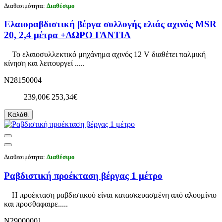
Διαθεσιμότητα:
Διαθέσιμο
Ελαιοραβδιστική βέργα συλλογής ελιάς αχινός MSR
20, 2,4 μέτρα +ΔΩΡΟ ΓΑΝΤΙΑ
Το ελαιοσυλλεκτικό μηχάνημα αχινός 12 V διαθέτει παλμική
κίνηση και λειτουργεί .....
N28150004
239,00€
253,34€
Καλάθι
Διαθεσιμότητα:
Διαθέσιμο
Ραβδιστική προέκταση βέργας 1 μέτρο
Η προέκταση ραβδιστικού είναι κατασκευασμένη από αλουμίνιο
και προσθαφαιρε.....
N29000001