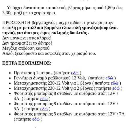
Υπάρχει δυνατότητα κατασκευής βέργας μήκους από 1,80μ έως
3,30μ μαζί με το χειριστήριο.
ΠΡΟΣΟΧΗ! Η βέργα αχινός μας, μεταδίδει την κίνηση στην
κεφαλή
με μεταλλικά βαμμένα ελικοειδή γρανάζια(κορώνα-
πηνίο), για άπειρες ώρες σκληρής δουλειάς .
Δεν μαγκώνει στις κλάρες!
Δεν τραυματίζει το δέντρο!
Μεγάλη απόδοση καρπού.
Απλό, ξεκούραστο και ασφαλές στον χειρισμό του.
ΕΞΤΡΑ ΕΞΟΠΛΙΣΜΟΣ:
Προέκταση 1 μέτρο
,
(πατήστε
εδώ
)
Γεννήτρια δυναμό ραβδιστικού 12 Volt, (πατήστε
εδώ
)
Μετασχηματιστής 230-12 Volt για 1 βέργα ( πατήστε
εδώ
)
Μετασχηματιστής 230-12 Volt για 2 βέργες ( πατήστε
εδώ
)
Φορτιστής μπαταρίας 8 σταδίων με αυτόματο στόπ 12V /
4A ( πατήστε
εδώ
)
Φορτιστής μπαταρίας 8 σταδίων με αυτόματο στόπ 12V /
5A ( πατήστε
εδώ
)
Φορτιστής μπαταρίας 5 σταδίων με αυτόματο στόπ 12V / 7A
( πατήστε
εδώ
)