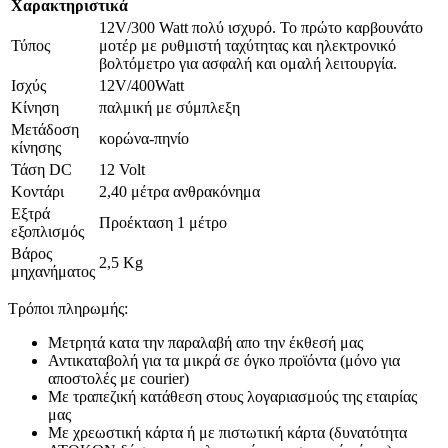
Χαρακτηριστικά
12V/300 Watt πολύ ισχυρό. Το πρώτο καρβουνάτο
Τύπος
μοτέρ με ρυθμιστή ταχύτητας και ηλεκτρονικό
βολτόμετρο για ασφαλή και ομαλή λειτουργία.
Ισχύς
12V/400Watt
Κίνηση
παλμική με σύμπλεξη
Μετάδοση
κορώνα-πηνίο
κίνησης
Τάση DC
12 Volt
Κοντάρι
2,40 μέτρα ανθρακόνημα
Εξτρά
Προέκταση 1 μέτρο
εξοπλισμός
Βάρος
2,5 Kg
μηχανήματος
Τρόποι πληρωμής:
Μετρητά κατα την παραλαβή απο την έκθεσή μας
Αντικαταβολή για τα μικρά σε όγκο προϊόντα (μόνο για
αποστολές με courier)
Με τραπεζική κατάθεση στους λογαριασμούς της εταιρίας
μας
Με χρεωστική κάρτα ή με πιστωτική κάρτα (δυνατότητα