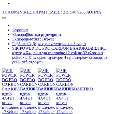
ΤΗΛΕΦΩΝΙΚΕΣ ΠΑΡΑΓΓΕΛΙΕΣ : 215 540 9263 ΑΘΗΝΑ
Aγροτικά
Ελαιοραβδιστικά μηχανήματα
Ελαιοραβδιστικές Βέργες
Ραβδιστικές βέργες για γεννήτρια και δυναμό
SIK POWER DC PRO CARBON ΕΛΑΙΟΡΑΒΔΙΣΤΙΚΟ
αχινός 4X4 με κιτ για μπαταρίας 12 volt με 32 ελαστικά
ραβδάκια & ανεξάρτητη κίνηση 4 ημισφαιρίων κεφαλής με
ρυθμιστή στροφών