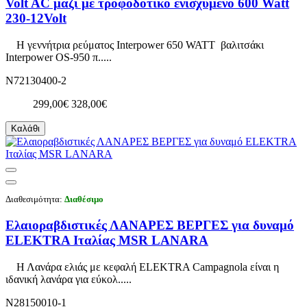
Volt AC μαζί με τροφοδοτικό ενισχυμένο 600 Watt
230-12Volt
Η γεννήτρια ρεύματος Interpower 650 WATT βαλιτσάκι
Interpower OS-950 π.....
N72130400-2
299,00€
328,00€
Καλάθι
Διαθεσιμότητα:
Διαθέσιμο
Ελαιοραβδιστικές ΛΑΝΑΡΕΣ ΒΕΡΓΕΣ για δυναμό
ELEKTRA Ιταλίας MSR LANARA
Η Λανάρα ελιάς με κεφαλή ELEKTRA Campagnola είναι η
ιδανική λανάρα για εύκολ.....
N28150010-1