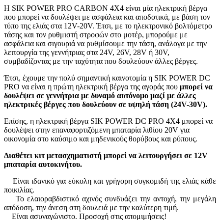
Η SIK POWER PRO CARBON 4Χ4 είναι μία ηλεκτρική βέργα
που μπορεί να δουλέψει με ασφάλεια και αποδοτικά, με βάση τον
τύπο της ελιάς στα 12V-20V. Έτσι, με το ηλεκτρονικό βολτόμετρο
τάσης και τον ρυθμιστή στροφών στο μοτέρ, μπορούμε με
ασφάλεια και σιγουριά να ρυθμίσουμε την τάση, ανάλογα με την
λειτουργία της γεννήτριας στα 24V, 26V, 28V ή 30V,
συμβαδίζοντας με την ταχύτητα που δουλεύουν άλλες βέργες.
Έτσι, έχουμε την πολύ σημαντική καινοτομία η SIK POWER DC
PRO να είναι η πρώτη ηλεκτρική βέργα της αγοράς που
μπορεί να
δουλέψει σε γεννήτρια με δυναμό αυτόνομο μαζί με άλλες
ηλεκτρικές βέργες που δουλεύουν σε υψηλή τάση (24V-30V).
Επίσης, η ηλεκτρική βέργα SIK POWER DC PRO 4Χ4 μπορεί να
δουλέψει στην επαναφορτιζόμενη μπαταρία λιθίου 20V για
οικονομία στο καύσιμο και μηδενικούς θορύβους και ρύπους.
Διαθέτει κιτ μετασχηματιστή μπορεί να λειτουργήσει σε 12V
μπαταρία αυτοκινήτου.
Είναι ιδανικό για εύκολη και γρήγορη συγκομιδή της ελιάς κάθε
ποικιλίας.
Το ελαιοραβδιστικό αχινός συνδυάζει την αντοχή, την μεγάλη
απόδοση, την άνεση στη δουλειά με την καλύτερη τιμή.
Είναι ασυναγώνιστο. Προσοχή στις απομιμήσεις!