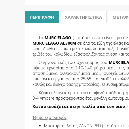
ΠΕΡΙΓΡΑΦΉ
ΧΑΡΑΚΤΗΡΙΣΤΙΚΆ
ΜΕΤΑΦ
To
MURCIELAGO
( πατήστε
εδώ
) είναι προϊόν
MURCIELAGO AL300M
σε όλα τα είδη της ελιάς 
ώρα. Διαθέτει εσωτερικό καλώδιο (σπιράλ) ιδανι
τριβές του καλωδίου εξασφαλίζοντας άνεση και τ
Ο εργονομικός του σχεδιασμός του
MURCIEL
ύψους εργασίας από 2.10-3.40 μέτρα μέσω της 
αποσπώμενα ανθρακονήματα μέσω ανοξείδωτων γρ
επιφάνεια εργασίας από 25-55 cm. Διαθέτει καλώ
καθώς και έλεγχο τάσης μπαταρίας . Ο ενσωματωμ
Κύρια πλεονεκτήματά του η υψηλή απόδοση, η αθ
3-4 Αmpere προσφέροντας έτσι μεγάλη αυτονομία
Κατασκευάζεται στην Ιταλία από τον οίκο
Ζ
Έξτρα εξοπλισμός:
Μπαταρία πλάτης ZANON RED ( πατήστε
εδ