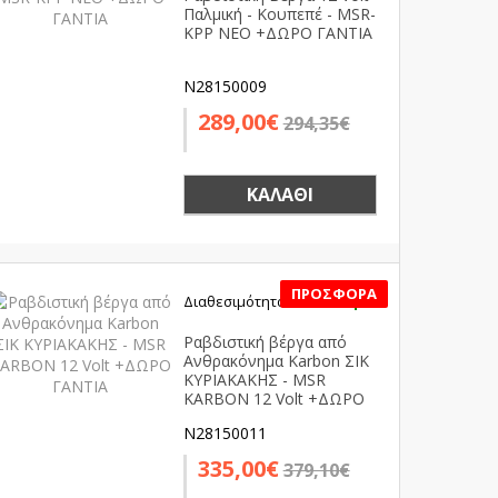
Παλμική - Κουπεπέ - MSR-
KPP NEO +ΔΩΡΟ ΓΑΝΤΙΑ
N28150009
289,00€
294,35€
ΚΑΛΆΘΙ
Διαθεσιμότητα:
Διαθέσιμο
SALE
Ραβδιστική βέργα από
Ανθρακόνημα Karbon ΣΙΚ
ΚΥΡΙΑΚΑΚΗΣ - MSR
KΑRΒΟΝ 12 Volt +ΔΩΡΟ
ΓΑΝΤΙΑ
N28150011
335,00€
379,10€