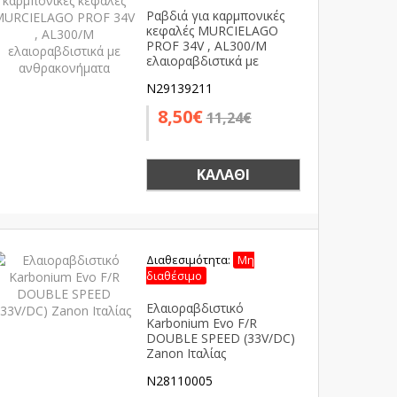
Ραβδιά για καρμπονικές
κεφαλές MURCIELAGO
PROF 34V , AL300/M
ελαιοραβδιστικά με
ανθρακονήματα
N29139211
8,50€
11,24€
ΚΑΛΆΘΙ
Διαθεσιμότητα:
Μη
διαθέσιμο
Ελαιοραβδιστικό
Karbonium Evo F/R
DOUBLE SPEED (33V/DC)
Zanon Ιταλίας
N28110005