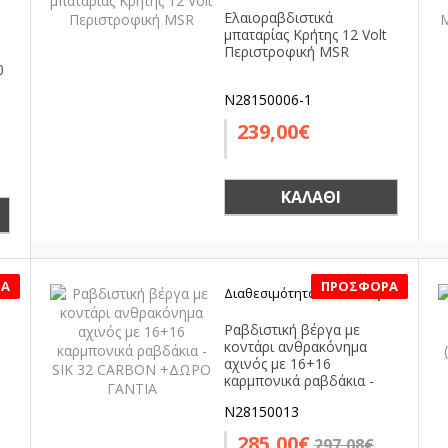
Ελαιοραβδιστικά
μπαταρίας Κρήτης 12 Volt
Περιστροφική MSR
0
N28150006-1
239,00€
ΚΑΛΆΘΙ
ο
Διαθεσιμότητα:
Διαθέσιμο
SALE
Ραβδιστική βέργα με
κοντάρι ανθρακόνημα
αχινός με 16+16
καρμπονικά ραβδάκια -
SIK 32 CARBON +ΔΩΡΟ
N28150013
ΓΑΝΤΙΑ
285,00€
297,08€