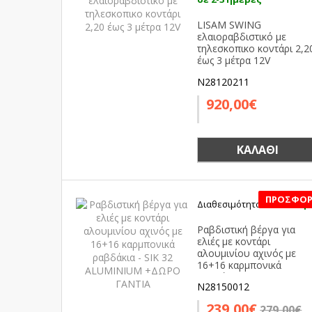
LISAM SWING
ελαιοραβδιστικό με
τηλεσκοπικο κοντάρι 2,2
έως 3 μέτρα 12V
N28120211
920,00€
ΚΑΛΆΘΙ
Διαθεσιμότητα:
Διαθέσιμ
SALE
Ραβδιστική βέργα για
ελιές με κοντάρι
αλουμινίου αχινός με
16+16 καρμπονικά
ραβδάκια - SIK 32
N28150012
ALUMINIUM +ΔΩΡΟ
ΓΑΝΤΙΑ
239,00€
279,00€