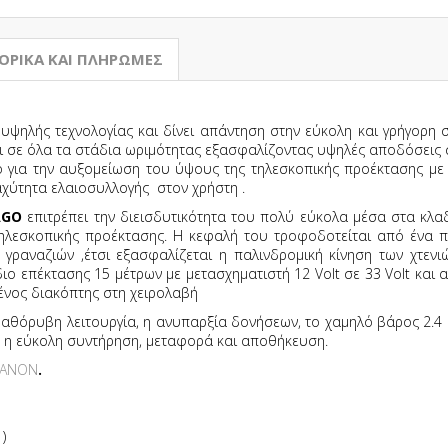
ΟΡΙΚΆ ΚΑΙ ΠΛΗΡΩΜΈΣ
 υψηλής τεχνολογίας και δίνει απάντηση στην εύκολη και γρήγορη 
και σε όλα τα στάδια ωριμότητας εξασφαλίζοντας υψηλές αποδόσεις 
κό για την αυξομείωση του ύψους της τηλεσκοπικής προέκτασης μ
αχύτητα ελαιοσυλλογής στον χρήστη .
AGO
επιτρέπει την διεισδυτικότητα του πολύ εύκολα μέσα στα κλα
τηλεσκοπικής προέκτασης. Η κεφαλή του τροφοδοτείται από ένα 
αναζιών ,έτσι εξασφαλίζεται η παλινδρομική κίνηση των χτενι
διο επέκτασης 15 μέτρων με μετασχηματιστή 12 Volt σε 33 Volt κα
ένος διακόπτης στη χειρολαβή
όρυβη λειτουργία, η ανυπαρξία δονήσεων, το χαμηλό βάρος 2.4 κ
, η εύκολη συντήρηση, μεταφορά και αποθήκευση.
ΑΝΟΝ
.
ώ
)