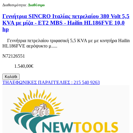
Διαθεσιμότητα:
Διαθέσιμο
Γεννήτρια SINCRO Ιταλίας πετρελαίου 380 Volt 5,5
KVA με μίζα - ET2 MBS - Hailin HL186FVE 10,0
hp
Γεννήτρια πετρελαίου τριφασική 5,5 KVA με με κινητήρα Hailin
HL186FVE αερόψυκτο μ.....
N72126551
1.540,00€
Καλάθι
ΤΗΛΕΦΩΝΙΚΕΣ ΠΑΡΑΓΓΕΛΙΕΣ : 215 540 9263