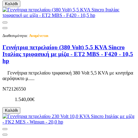
Καλάθι
Διαθεσιμότητα:
Αναμένεται
Γεννήτρια πετρελαίου (380 Volt) 5,5 KVA Sincro
Ιταλίας τριφασική με μίζα - ET2 MBS - F420 - 10,5
hp
Γεννήτρια πετρελαίου τριφασική 380 Volt 5,5 KVA με κινητήρα
αερόψυκτο μ.....
N72126550
1.540,00€
Καλάθι