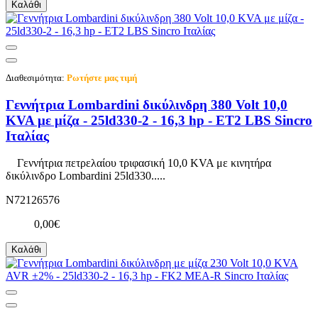
Καλάθι
Διαθεσιμότητα:
Ρωτήστε μας τιμή
Γεννήτρια Lombardini δικύλινδρη 380 Volt 10,0
KVA με μίζα - 25ld330-2 - 16,3 hp - ET2 LBS Sincro
Ιταλίας
Γεννήτρια πετρελαίου τριφασική 10,0 KVA με κινητήρα
δικύλινδρο Lombardini 25ld330.....
N72126576
0,00€
Καλάθι