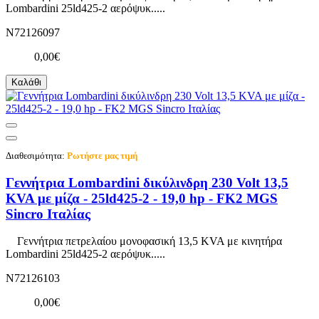
Lombardini 25ld425-2 αερόψυκ.....
N72126097
0,00€
Καλάθι
Διαθεσιμότητα:
Ρωτήστε μας τιμή
Γεννήτρια Lombardini δικύλινδρη 230 Volt 13,5
KVA με μίζα - 25ld425-2 - 19,0 hp - FK2 MGS
Sincro Ιταλίας
Γεννήτρια πετρελαίου μονοφασική 13,5 KVA με κινητήρα
Lombardini 25ld425-2 αερόψυκ.....
N72126103
0,00€