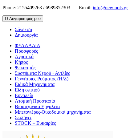
Phone:
2155409263 / 6989852303
Email:
info@newtools.gr
Ο Λογαριασμός μου
Σύνδεση
Δημιουργία
ΦΥΛΛΑΔΙΑ
Προσφορές
Aγροτικά
Κήπος
Ψεκασμός
Συστήματα Νερού - Αντλίες
Γεννήτριες Ρεύματος (Η/Ζ)
Ειδικά Μηχανήματα
Είδη σπιτιού
Εργαλεία
Ατομική Προστασία
Βιομηχανικά Εργαλεία
Μπετονιέρες-Οικοδομικά μηχανήματα
Σωλήνες
STOCK – Ευκαιρίες