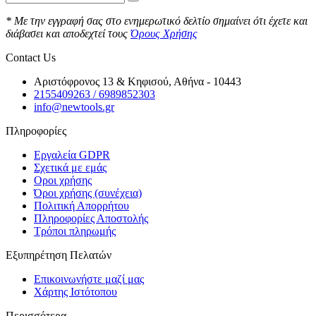
* Με την εγγραφή σας στο ενημερωτικό δελτίο σημαίνει ότι έχετε και
διάβασει και αποδεχτεί τους
Όρους Χρήσης
Contact Us
Αριστόφρονος 13 & Κηφισού, Αθήνα - 10443
2155409263 / 6989852303
info@newtools.gr
Πληροφορίες
Εργαλεία GDPR
Σχετικά με εμάς
Οροι χρήσης
Όροι χρήσης (συνέχεια)
Πολιτική Απορρήτου
Πληροφορίες Αποστολής
Τρόποι πληρωμής
Εξυπηρέτηση Πελατών
Επικοινωνήστε μαζί μας
Χάρτης Ιστότοπου
Περισσότερα