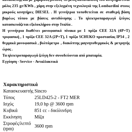
μόλις
235 gr/KWh
, χάρη στην εξελιγμένη τεχνολογιά της Lombardini στους
μικρούς κινητήρες DIESEL . Η γεννήτρια τοποθετείται σε σταθερή βάση
βαρέως τύπου με βάσεις αντιδόνησης . Το ηλεκτροπαραγωγό ζεύγος
κατασκευάζεται εξολοκλήρου στην Ιταλία .
Η γεννήτρια διαθέτει μονοφασικό πίνακα με 1 πρίζα CEE 32Α (4P+T)
τριφασική , 1 πρίζα CEE 32A (2P+T), 1 πρίζα SCHUKO προστασίας IP54 , 2
θερμικά μονοφασικά , βολτόμετρο , διακόπτης μαγνητοθερμικός & μετρητής
ώρας .
Τα ηλεκτροπαραγωγά ζεύγη δεν συνοδεύονται από μπαταρία.
Εγγύηση - Service - Ανταλλακτικά
Χαρακτηριστικά
Κατασκευαστής
Sincro
Τύπος
25LD425-2 - FT2 MER
Ισχύς
19,0 hp @ 3600 rpm
Κυβικά
851 cc - δικύλινδρη
Εκκίνηση
Μίζα
Στροφές/λεπτό
3600 rpm
(rpm)