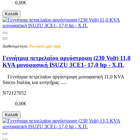
0,00€
Καλάθι
Διαθεσιμότητα:
Ρωτήστε μας τιμή
Γεννήτρια πετρελαίου αργόστροφη (230 Volt) 11,0
KVA μονοφασική ISUZU 3CE1- 17,0 hp - Χ.Π.
Γεννήτρια πετρελαίου αργόστροφη μονοφασική 11,0 KVA
Sincro Ιταλίας και κινητήρας .....
N72127052
0,00€
Καλάθι