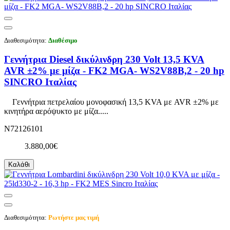
Διαθεσιμότητα:
Διαθέσιμο
Γεννήτρια Diesel δικύλινδρη 230 Volt 13,5 KVA
AVR ±2% με μίζα - FK2 MGA- WS2V88B,2 - 20 hp
SINCRO Ιταλίας
Γεννήτρια πετρελαίου μονοφασική 13,5 KVA με AVR ±2% με
κινητήρα αερόψυκτο με μίζα.....
N72126101
3.880,00€
Καλάθι
Διαθεσιμότητα:
Ρωτήστε μας τιμή