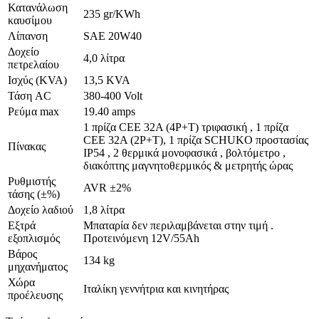
Κατανάλωση
235 gr/KWh
καυσίμου
Λίπανση
SAE 20W40
Δοχείο
4,0 λίτρα
πετρελαίου
Ισχύς (KVA)
13,5 KVA
Τάση AC
380-400 Volt
Ρεύμα max
19.40 amps
1 πρίζα CEE 32Α (4P+T) τριφασική , 1 πρίζα
CEE 32A (2P+T), 1 πρίζα SCHUKO προστασίας
Πίνακας
IP54 , 2 θερμικά μονοφασικά , βολτόμετρο ,
διακόπτης μαγνητοθερμικός & μετρητής ώρας
Ρυθμιστής
AVR ±2%
τάσης (±%)
Δοχείο λαδιού
1,8 λίτρα
Εξτρά
Μπαταρία δεν περιλαμβάνεται στην τιμή .
εξοπλισμός
Προτεινόμενη 12V/55Ah
Βάρος
134 kg
μηχανήματος
Χώρα
Ιταλίκη γεννήτρια και κινητήρας
προέλευσης