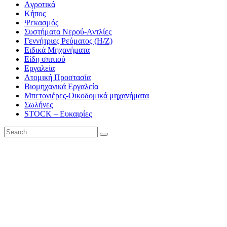
Aγροτικά
Κήπος
Ψεκασμός
Συστήματα Νερού-Αντλίες
Γεννήτριες Ρεύματος (Η/Ζ)
Ειδικά Μηχανήματα
Είδη σπιτιού
Εργαλεία
Ατομική Προστασία
Βιομηχανικά Εργαλεία
Μπετονιέρες-Οικοδομικά μηχανήματα
Σωλήνες
STOCK – Ευκαιρίες