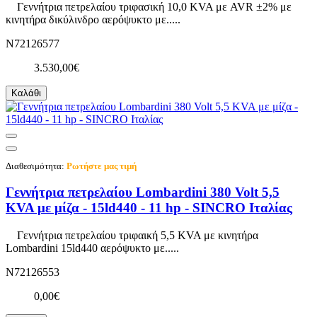
Γεννήτρια πετρελαίου τριφασική 10,0 KVA με AVR ±2% με
κινητήρα δικύλινδρο αερόψυκτο με.....
N72126577
3.530,00€
Καλάθι
Διαθεσιμότητα:
Ρωτήστε μας τιμή
Γεννήτρια πετρελαίου Lombardini 380 Volt 5,5
KVA με μίζα - 15ld440 - 11 hp - SINCRO Ιταλίας
Γεννήτρια πετρελαίου τριφαική 5,5 KVA με κινητήρα
Lombardini 15ld440 αερόψυκτο με.....
N72126553
0,00€