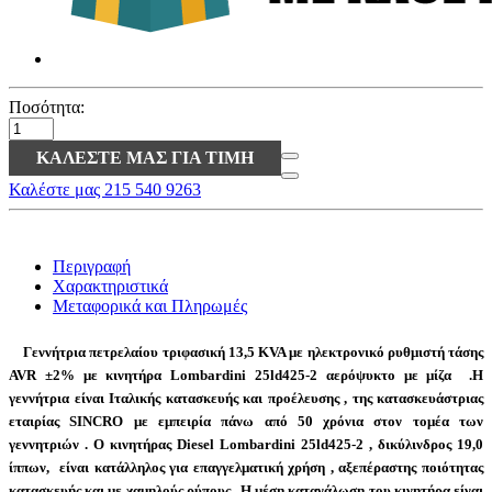
Ποσότητα:
ΚΑΛΈΣΤΕ ΜΑΣ ΓΙΑ ΤΙΜΉ
Καλέστε μας 215 540 9263
Περιγραφή
Χαρακτηριστικά
Μεταφορικά και Πληρωμές
Γεννήτρια πετρελαίου τριφασική
13,5 KVA
με ηλεκτρονικό ρυθμιστή τάσης
AVR ±2% με κινητήρα
Lombardini 25ld425-2
αερόψυκτο με
μίζα
.H
γεννήτρια είναι Ιταλικής κατασκευής και προέλευσης , της κατασκευάστριας
εταιρίας
SINCRO
με εμπειρία πάνω από 50 χρόνια στον τομέα των
γεννητριών . Ο κινητήρας Diesel
Lombardini 25ld425-2
, δικύλινδρος 19,0
ίππων, είναι κατάλληλος για επαγγελματική χρήση , αξεπέραστης ποιότητας
κατασκευής και με χαμηλούς ρύπους .H μέση κατανάλωση του κινητήρα είναι