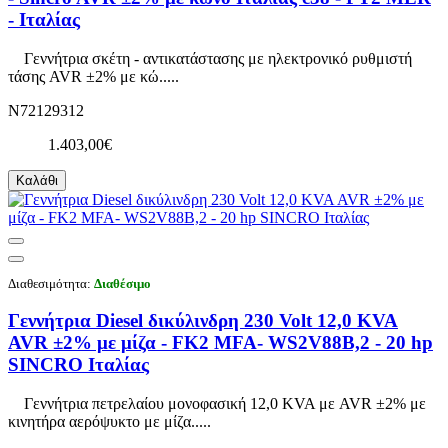
- Ιταλίας
Γεννήτρια σκέτη - αντικατάστασης με ηλεκτρονικό ρυθμιστή
τάσης AVR ±2% με κώ.....
N72129312
1.403,00€
Καλάθι
Διαθεσιμότητα:
Διαθέσιμο
Γεννήτρια Diesel δικύλινδρη 230 Volt 12,0 KVA
AVR ±2% με μίζα - FK2 MFA- WS2V88B,2 - 20 hp
SINCRO Ιταλίας
Γεννήτρια πετρελαίου μονοφασική 12,0 KVA με AVR ±2% με
κινητήρα αερόψυκτο με μίζα.....