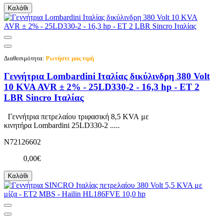
Καλάθι
Διαθεσιμότητα:
Ρωτήστε μας τιμή
Γεννήτρια Lombardini Ιταλίας δικύλινδρη 380 Volt
10 KVA AVR ± 2% - 25LD330-2 - 16,3 hp - ET 2
LBR Sincro Ιταλίας
Γεννήτρια πετρελαίου τριφασική 8,5 KVA με
κινητήρα Lombardini 25LD330-2 .....
N72126602
0,00€
Καλάθι