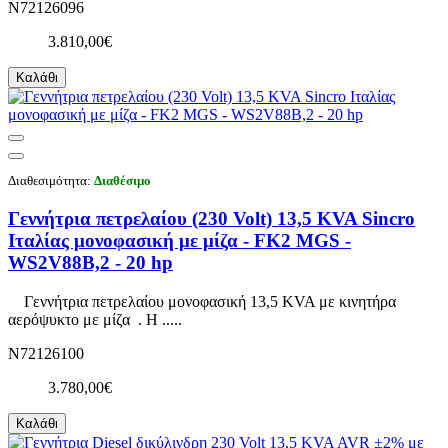
N72126096
3.810,00€
Καλάθι
Διαθεσιμότητα:
Διαθέσιμο
Γεννήτρια πετρελαίου (230 Volt) 13,5 KVA Sincro
Ιταλίας μονοφασική με μίζα - FK2 MGS -
WS2V88B,2 - 20 hp
Γεννήτρια πετρελαίου μονοφασική 13,5 KVA με κινητήρα
αερόψυκτο με μίζα . H .....
N72126100
3.780,00€
Καλάθι