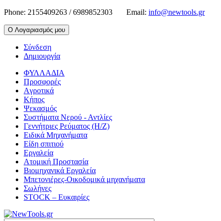
Phone:
2155409263 / 6989852303
Email:
info@newtools.gr
Ο Λογαριασμός μου
Σύνδεση
Δημιουργία
ΦΥΛΛΑΔΙΑ
Προσφορές
Aγροτικά
Κήπος
Ψεκασμός
Συστήματα Νερού - Αντλίες
Γεννήτριες Ρεύματος (Η/Ζ)
Ειδικά Μηχανήματα
Είδη σπιτιού
Εργαλεία
Ατομική Προστασία
Βιομηχανικά Εργαλεία
Μπετονιέρες-Οικοδομικά μηχανήματα
Σωλήνες
STOCK – Ευκαιρίες