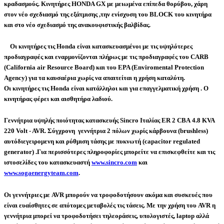
κραδασμούς. Κινητήρες
HONDA GX με μειωμένα επίπεδα θορύβου
, χάρη
στον νέο σχεδιασμό της εξάτμισης ,την ενίσχυση του BLOCK του κινητήρα
και στο νέο σχεδιασμό της ανακουφιστικής βαλβίδας.
Οι κινητήρες τις Honda είναι κατασκευασμένοι με τις υψηλότερες
προδιαγραφές και εναρμονίζονται πλήρως με τις προδιαγραφές του CARB
(California air Resource Board) και του EPA (Enviromental Protection
Agency) για τα καυσαέρια χωρίς να απαιτείται η χρήση καταλύτη.
Οι κινητήρες τις Honda είναι κατάλληλοι και για επαγγελματική χρήση . Ο
κινητήρας φέρει και αισθητήρα λαδιού.
Γεννήτρια υψηλής ποιότητας κατασκευής Sincro Ιταλίας ER 2 CBA
4.8 KVA
220 Volt - AVR
. Σύγχρονη γεννήτρια 2 πόλων χωρίς κάρβουνα (brushless)
αυτόδιεγειρομενη και ρύθμιση τάσης με πυκνωτή (capacitor regulated
generator) .Για περισσότερες πληροφορίες μπορείτε να επισκεφθείτε και τις
ιστοσελίδες του κατασκευαστή
www.sincro.com
και
www.sogaenergyteam.com
.
Οι γεννήτριες με
AVR
μπορούν να
τροφοδοτήσουν ακόμα και συσκευές που
είναι ευαίσθητες σε απότομες μεταβολές τις τάσεις
. Με την χρήση του AVR η
γεννήτρια μπορεί να τροφοδοτήσει τηλεοράσεις, υπολογιστές, laptop αλλά