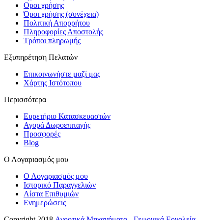
Οροι χρήσης
Όροι χρήσης (συνέχεια)
Πολιτική Απορρήτου
Πληροφορίες Αποστολής
Τρόποι πληρωμής
Εξυπηρέτηση Πελατών
Επικοινωνήστε μαζί μας
Χάρτης Ιστότοπου
Περισσότερα
Ευρετήριο Κατασκευαστών
Αγορά Δωροεπιταγής
Προσφορές
Blog
Ο Λογαριασμός μου
Ο Λογαριασμός μου
Ιστορικό Παραγγελιών
Λίστα Επιθυμιών
Ενημερώσεις
Copyright 2018
Αγροτικά Μηχανήματα - Γεωργικά Εργαλεία -