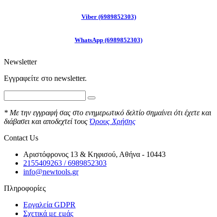
Viber (6989852303)
WhatsApp (6989852303)
Newsletter
Εγγραφείτε στo newsletter.
* Με την εγγραφή σας στο ενημερωτικό δελτίο σημαίνει ότι έχετε και
διάβασει και αποδεχτεί τους
Όρους Χρήσης
Contact Us
Αριστόφρονος 13 & Κηφισού, Αθήνα - 10443
2155409263 / 6989852303
info@newtools.gr
Πληροφορίες
Εργαλεία GDPR
Σχετικά με εμάς