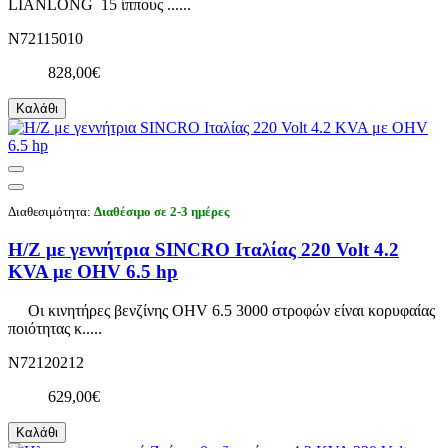
LIANLONG 15 ίππους ......
N72115010
828,00€
Καλάθι
Διαθεσιμότητα:
Διαθέσιμο σε 2-3 ημέρες
Η/Ζ με γεννήτρια SINCRO Ιταλίας 220 Volt 4.2
KVA με OHV 6.5 hp
Οι κινητήρες βενζίνης OHV 6.5 3000 στροφών είναι κορυφαίας
ποιότητας κ.....
N72120212
629,00€
Καλάθι