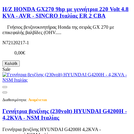
Η/Ζ HONDA GX270 9hp με γεννήτρια 220 Volt 4.8
KVA - AVR - SINCRO Ιταλίας ER 2 CBA
Γνήσιος βενζινοκινητήρας Honda της σειράς GX 270 με
επικεφαλής βαλβίδες (OHV.....
N72120217-1
0,00€
Καλάθι
Sale
Διαθεσιμότητα:
Αναμένεται
Γεννήτρια βενζίνης (230volt) HYUNDAI G4200H -
4,2KVA - NSM Ιταλίας
Γεννήτρια βενζίνης HYUNDAI G4200H 4,2KVA -