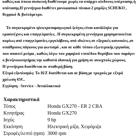
καθώς και όποια συσκευή διαθέτουμε χωρίς να υπάρχει κίνδυνος υπέρτασης ή
υπότασης.
Η γεννήτρια διαθέτει μονοφασικό πίνακα 2 μπρίζες SCHUKO ,
θερμικό & βολτόμετρο.
Το συγκεκριμένο ηλεκτροπαραγωγικό ζεύγος είναι κατάλληλο για
ερασιτέχνες και επαγγελματίες . Η συγκεκριμένη γεννήτρια χρησιμοποιείται
κυρίως από επαγγελματίες εργολάβους, από ιδιώτες σε
εξοχικές κατοικίες ,σε
υπαίθριους πάγκους για φωτισμό , και σε κάθε τύπου εξωτερικής εργασίας
που απαιτεί ρεύμα
, καθώς λόγω του χαμηλού επιπέδου θορύβου που παράγει
ο βενζινοκινητήρας την καθιστά
ιδανική για χρήση σε ανοιχτούς χώρους
.
Η γεννήτρια διατίθεται σε σταθερή βάση.
Εξτρά εξοπλισμός:
Το Η/Ζ διατίθεται και σε βάση με τροχούς με εξτρά
χρέωση 45€.
.
Εγγύηση - Service - Ανταλλακτικά
Χαρακτηριστικά
Τύπος
Honda GX270 - ER 2 CBA
Κινητήρας
Honda GX270
Ισχύς
9 hp
Εκκίνηση
Ηλεκτρική μίζα, Χειρόμιζα
Στροφές/λεπτό (rpm)
3000 rpm