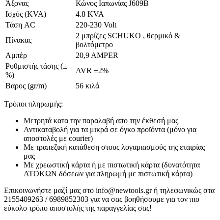
Άξονας
Κώνος Ιαπωνίας J609B
Ισχύς (KVA)
4.8 KVA
Τάση AC
220-230 Volt
2 μπρίζες SCHUKO , θερμικό &
Πίνακας
βολτόμετρο
Αμπέρ
20,9 AMPER
Ρυθμιστής τάσης (±
AVR ±2%
%)
Βαρος (gr/m)
56 κιλά
Τρόποι πληρωμής:
Μετρητά κατα την παραλαβή απο την έκθεσή μας
Αντικαταβολή για τα μικρά σε όγκο προϊόντα (μόνο για
αποστολές με courier)
Με τραπεζική κατάθεση στους λογαριασμούς της εταιρίας
μας
Με χρεωστική κάρτα ή με πιστωτική κάρτα (δυνατότητα
ΑΤΟΚΩΝ δόσεων για πληρωμή με πιστωτική κάρτα)
Επικοινωνήστε μαζί μας στο info@newtools.gr ή τηλεφωνικώς στα
2155409263 / 6989852303 για να σας βοηθήσουμε για τον πιο
εύκολο τρόπο αποστολής της παραγγελίας σας!