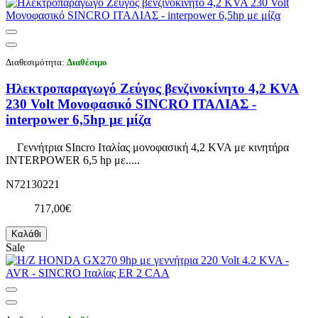
Διαθεσιμότητα:
Διαθέσιμο
Ηλεκτροπαραγωγό Ζεύγος βενζινοκίνητο 4,2 KVA
230 Volt Μονοφασικό SINCRO ΙΤΑΛΙΑΣ -
interpower 6,5hp με μίζα
Γεννήτρια SIncro Ιταλίας μονοφασική 4,2 KVA με κινητήρα
INTERPOWER 6,5 hp με.....
N72130221
717,00€
Καλάθι
Sale