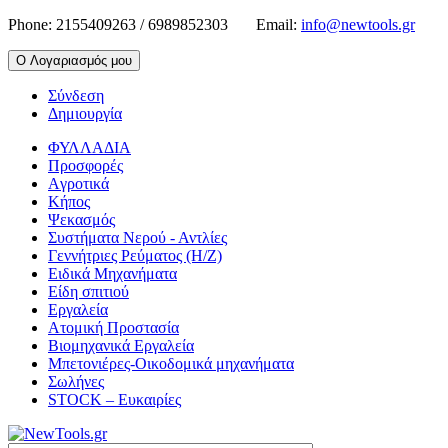
Phone:
2155409263 / 6989852303
Email:
info@newtools.gr
Ο Λογαριασμός μου
Σύνδεση
Δημιουργία
ΦΥΛΛΑΔΙΑ
Προσφορές
Aγροτικά
Κήπος
Ψεκασμός
Συστήματα Νερού - Αντλίες
Γεννήτριες Ρεύματος (Η/Ζ)
Ειδικά Μηχανήματα
Είδη σπιτιού
Εργαλεία
Ατομική Προστασία
Βιομηχανικά Εργαλεία
Μπετονιέρες-Οικοδομικά μηχανήματα
Σωλήνες
STOCK – Ευκαιρίες