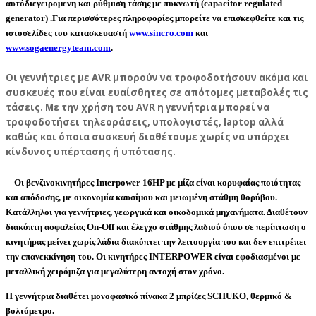
αυτόδιεγειρομενη και ρύθμιση τάσης με πυκνωτή (capacitor regulated
generator) .Για περισσότερες πληροφορίες μπορείτε να επισκεφθείτε και τις
ιστοσελίδες του κατασκευαστή
www.sincro.com
και
www.sogaenergyteam.com
.
Οι γεννήτριες με
AVR
μπορούν να
τροφοδοτήσουν ακόμα και
συσκευές που είναι ευαίσθητες σε απότομες μεταβολές τις
τάσεις
. Με την χρήση του AVR η γεννήτρια μπορεί να
τροφοδοτήσει τηλεοράσεις, υπολογιστές, laptop αλλά
καθώς και όποια συσκευή διαθέτουμε χωρίς να υπάρχει
κίνδυνος υπέρτασης ή υπότασης.
Οι
βενζινοκινητήρες
Interpower 16HP με μίζα
είναι κορυφαίας ποιότητας
και απόδοσης, με οικονομία καυσίμου και μειωμένη στάθμη θορύβου.
Κατάλληλοι για γεννήτριες, γεωργικά και οικοδομικά μηχανήματα. Διαθέτουν
διακόπτη ασφαλείας On-Off και έλεγχο στάθμης λαδιού όπου σε περίπτωση ο
κινητήρας μείνει χωρίς λάδια διακόπτει την λειτουργία του και δεν επιτρέπει
την επανεκκίνηση του. Οι κινητήρες INTERPOWER είναι εφοδιασμένοι με
μεταλλική χειρόμιζα για μεγαλύτερη αντοχή στον χρόνο.
Η γεννήτρια διαθέτει μονοφασικό πίνακα 2 μπρίζες SCHUKO, θερμικό &
βολτόμετρο.