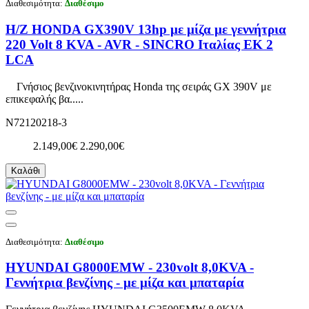
Διαθεσιμότητα:
Διαθέσιμο
Η/Ζ HONDA GX390V 13hp με μίζα με γεννήτρια
220 Volt 8 KVA - AVR - SINCRO Ιταλίας EK 2
LCA
Γνήσιος βενζινοκινητήρας Honda της σειράς GX 390V με
επικεφαλής βα.....
N72120218-3
2.149,00€
2.290,00€
Καλάθι
Διαθεσιμότητα:
Διαθέσιμο
HYUNDAI G8000EMW - 230volt 8,0KVA -
Γεννήτρια βενζίνης - με μίζα και μπαταρία