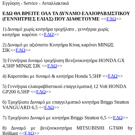
Εγγύηση - Service - Ανταλλακτικά
ΕΔΩ ΘΑ ΒΡΕΙΤΕ ΟΛΑ ΤΑ ΔΥΝΑΜΟ ΕΛΑΙΟΡΑΒΔΙΣΤΙΚΟΥ
(ΓΕΝΝΗΤΡΙΕΣ ΕΛΙΑΣ) ΠΟΥ ΔΙΑΘΕΤΟΥΜΕ
<<
ΕΔΩ
>>
1) Δυναμό χωρίς κινητήρα τροχήλατο ,
γεννήτρια χωρίς
κινητήρα
καρότσι <<
ΕΔΩ
>>
2) Δυναμό με αξιόπιστο Κινητήρα Κίνας
καρότσι ΜΙΝΩΣ
ΣΙΚ<<
ΕΔΩ
>>
3) Γεννήτρια δυναμό τροχήλατη Βενζινοκινητήρα
HONDA GX
4,5HP
ΜΙΝΩΣ ΣΙΚ <<
ΕΔΩ
>>
4)
Καροτσάκι με δυναμό & κινητήρα Honda 5,5HP
<<
ΕΔΩ
>>
5) Γεννήτρια ελαιοραβδιστικού επαγγελματική 12 Volt HONDA
GP200 6,5HP
<<
ΕΔΩ
>>
6) Τροχήλατο Δυναμό με επαγγελματικό κινητήρα Briggs Stratton
VANGUARD 6,5
<<
ΕΔΩ
>>
7)
Τροχήλατο Δυναμό με κινητήρα Briggs Stratton 6,5
<<
ΕΔΩ
>>
8) Δυναμό με βενζινοκινητήρα MITSUBISHI GT600 by
Brilliant
<<
ΕΔΩ
>>