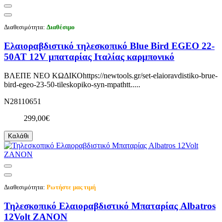
Διαθεσιμότητα:
Διαθέσιμο
Ελαιοραβδιστικό τηλεσκοπικό Blue Bird EGEO 22-
50AT 12V μπαταρίας Ιταλίας καρμπονικό
ΒΛΕΠΕ ΝΕΟ ΚΩΔΙΚΟhttps://newtools.gr/set-elaioravdistiko-brue-
bird-egeo-23-50-tileskopiko-syn-mpathtt.....
N28110651
299,00€
Καλάθι
Διαθεσιμότητα:
Ρωτήστε μας τιμή
Τηλεσκοπικό Ελαιοραβδιστικό Μπαταρίας Albatros
12Volt ZANON