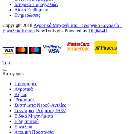
Ιστορικό Παραγγελιών
Λίστα Επιθυμιών
Ενημερώσεις
Copyright 2018
Αγροτικά Μηχανήματα - Γεωργικά Εργαλεία -
Εργαλεία Κήπου
NewTools.gr - Powered by
Digital4U
Top
Κατηγορίες
Προσφορές
Aγροτικά
Κήπος
Ψεκασμός
Συστήματα Νερού-Αντλίες
Γεννήτριες Ρεύματος (Η/Ζ)
Ειδικά Μηχανήματα
Είδη σπιτιού
Εργαλεία
Ατομική Προστασία