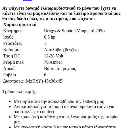
Αν ψάχνετε δυναμό ελαιοραβδιστικού το μόνο που έχετε να
κάνετε είναι να μας καλέσετε και το έμπειρο προσωπικό μας
θα σας δώσει όλες τις απαντήσεις που ψάχνετε .
Χαρακτηριστικά
Κινητήρας
Briggs & Stratton Vanguard 205cc
Ισχύς
6,5 hp
Ρεοστάτες
1
Καύσιμο
Αμόλυβδη βενζίνη
Τάση DC
12-28 Volt
Ρεύμα max
70 Amber
Λοιπά
Βάση με τροχούς
Ραβδία
6
Διαστάσεις (ΜxΠxΥ)
45x30x45
Τρόποι πληρωμής:
Μετρητά κατα την παραλαβή απο την έκθεσή μας
Αντικαταβολή για τα μικρά σε όγκο προϊόντα (μόνο για
αποστολές με courier)
Με τραπεζική κατάθεση στους λογαριασμούς της εταιρίας
μας
Με χρεωστική κάρτα ή με πιστωτική κάρτα (δυνατότητα