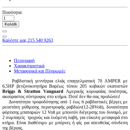
Ποσότητα:
Καλάθι
Καλέστε μας 215 540 9263
Περιγραφή
Χαρακτηριστικά
Μεταφορικά και Πληρωμές
Ραβδιστική γεννήτρια ελιάς επαγγελματική 70 AMPER με
6,5HP βενζινοκινητήρα Βαρέως τύπου 205 κυβικών εκατοστών
Briggs & Stratton Vanguard
Αμερικής κορυφαίας ποιότητας,
ακούραστος σύντροφος στο κτήμα. Ποτέ δεν θα σας προδώσει!
Δυνατότητα τροφοδότησης από 1 έως 6 ραβδιστικές βέργες με
ρεοστάτη ρύθμισης περιστροφής ραβδιών(12-28Volt), δυνατότητα
φόρτισης μπαταριών 12 Volt με μπουτόν διέγερσης του δυναμό, με
2 συμπαγείς τροχούς και λυόμενη λαβή, για εύκολη μεταφορά στο
κτήμα. Είναι διαθέσιμο με μπόρνες ή φίς για απευθείας σύνδεση
της βέργας.