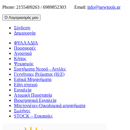
Phone:
2155409263 / 6989852303
Email:
info@newtools.gr
Ο Λογαριασμός μου
Σύνδεση
Δημιουργία
ΦΥΛΛΑΔΙΑ
Προσφορές
Aγροτικά
Κήπος
Ψεκασμός
Συστήματα Νερού - Αντλίες
Γεννήτριες Ρεύματος (Η/Ζ)
Ειδικά Μηχανήματα
Είδη σπιτιού
Εργαλεία
Ατομική Προστασία
Βιομηχανικά Εργαλεία
Μπετονιέρες-Οικοδομικά μηχανήματα
Σωλήνες
STOCK – Ευκαιρίες