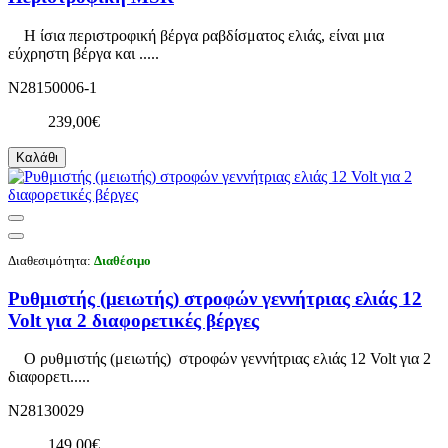
Η ίσια περιστροφική βέργα ραβδίσματος ελιάς, είναι μια
εύχρηστη βέργα και .....
N28150006-1
239,00€
Καλάθι
Διαθεσιμότητα:
Διαθέσιμο
Ρυθμιστής (μειωτής) στροφών γεννήτριας ελιάς 12
Volt για 2 διαφορετικές βέργες
Ο ρυθμιστής (μειωτής) στροφών γεννήτριας ελιάς 12 Volt για 2
διαφορετι.....
N28130029
149,00€