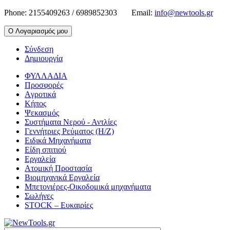
Phone:
2155409263 / 6989852303
Email:
info@newtools.gr
Ο Λογαριασμός μου
Σύνδεση
Δημιουργία
ΦΥΛΛΑΔΙΑ
Προσφορές
Aγροτικά
Κήπος
Ψεκασμός
Συστήματα Νερού - Αντλίες
Γεννήτριες Ρεύματος (Η/Ζ)
Ειδικά Μηχανήματα
Είδη σπιτιού
Εργαλεία
Ατομική Προστασία
Βιομηχανικά Εργαλεία
Μπετονιέρες-Οικοδομικά μηχανήματα
Σωλήνες
STOCK – Ευκαιρίες