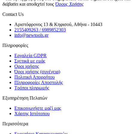
διάβασει και αποδεχτεί τους
Όρους Χρήσης
Contact Us
Αριστόφρονος 13 & Κηφισού, Αθήνα - 10443
2155409263 / 6989852303
info@newtools.gr
Πληροφορίες
Εργαλεία GDPR
Σχετικά με εμάς
Οροι χρήσης
Όροι χρήσης (συνέχεια)
Πολιτική Απορρήτου
Πληροφορίες Αποστολής
Τρόποι πληρωμής
Εξυπηρέτηση Πελατών
Επικοινωνήστε μαζί μας
Χάρτης Ιστότοπου
Περισσότερα
Ευρετήριο Κατασκευαστών