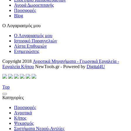
Αγορά Δωροεπιταγής
Προσφορές
Blog
Ο Λογαριασμός μου
Ο Λογαριασμός μου
Ιστορικό Παραγγελιών
Λίστα Επιθυμιών
Ενημερώσεις
Copyright 2018
Αγροτικά Μηχανήματα - Γεωργικά Εργαλεία -
Εργαλεία Κήπου
NewTools.gr - Powered by
Digital4U
Top
Κατηγορίες
Προσφορές
Aγροτικά
Κήπος
Ψεκασμός
Συστήματα Νερού-Αντλίες