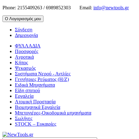
Phone:
2155409263 / 6989852303
Email:
info@newtools.gr
Ο Λογαριασμός μου
Σύνδεση
Δημιουργία
ΦΥΛΛΑΔΙΑ
Προσφορές
Aγροτικά
Κήπος
Ψεκασμός
Συστήματα Νερού - Αντλίες
Γεννήτριες Ρεύματος (Η/Ζ)
Ειδικά Μηχανήματα
Είδη σπιτιού
Εργαλεία
Ατομική Προστασία
Βιομηχανικά Εργαλεία
Μπετονιέρες-Οικοδομικά μηχανήματα
Σωλήνες
STOCK – Ευκαιρίες