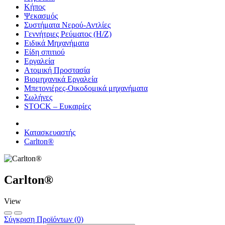
Κήπος
Ψεκασμός
Συστήματα Νερού-Αντλίες
Γεννήτριες Ρεύματος (Η/Ζ)
Ειδικά Μηχανήματα
Είδη σπιτιού
Εργαλεία
Ατομική Προστασία
Βιομηχανικά Εργαλεία
Μπετονιέρες-Οικοδομικά μηχανήματα
Σωλήνες
STOCK – Ευκαιρίες
Κατασκευαστής
Carlton®
Carlton®
View
Σύγκριση Προϊόντων (0)