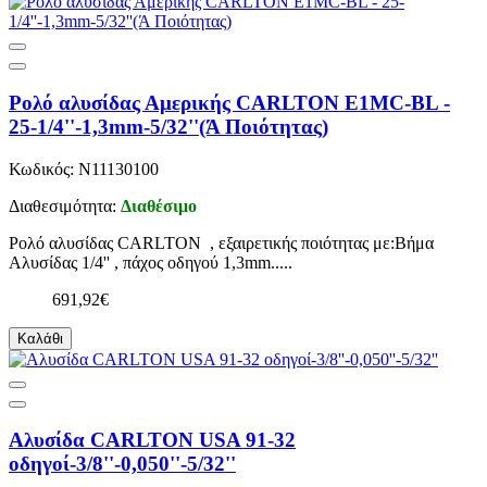
Ρολό αλυσίδας Αμερικής CARLTON E1MC-BL -
25-1/4''-1,3mm-5/32''(Ά Ποιότητας)
Κωδικός: N11130100
Διαθεσιμότητα:
Διαθέσιμο
Ρολό αλυσίδας CARLTON , εξαιρετικής ποιότητας με:Βήμα
Αλυσίδας 1/4'' , πάχος οδηγού 1,3mm.....
691,92€
Καλάθι
Αλυσίδα CARLTON USA 91-32
οδηγοί-3/8''-0,050''-5/32''