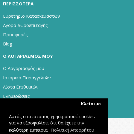
ΠΕΡΙΣΣΌΤΕΡΑ
Ευρετήριο Κατασκευαστών
Αγορά Δωροεπιταγής
Προσφορές
Blog
Ο ΛΟΓΑΡΙΑΣΜΌΣ ΜΟΥ
Ο Λογαριασμός μου
Ιστορικό Παραγγελιών
Λίστα Επιθυμιών
Ενημερώσεις
Κλείσιμο
Αυτός ο ιστότοπος χρησιμοποιεί cookies
για να εξασφαλίσει ότι θα έχετε την
καλύτερη εμπειρία.
Πολιτική Απορρήτου