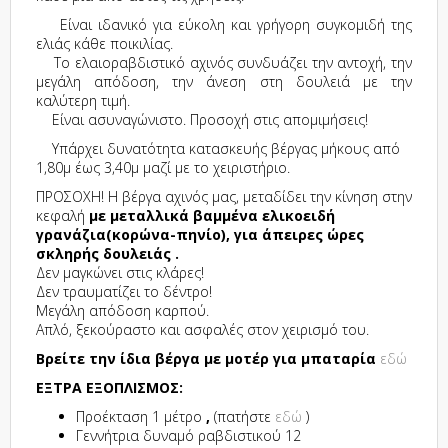
Είναι ιδανικό για εύκολη και γρήγορη συγκομιδή της
ελιάς κάθε ποικιλίας.
Το ελαιοραβδιστικό αχινός συνδυάζει την αντοχή, την
μεγάλη απόδοση, την άνεση στη δουλειά με την
καλύτερη τιμή.
Είναι ασυναγώνιστο. Προσοχή στις απομιμήσεις!
Υπάρχει δυνατότητα κατασκευής βέργας μήκους από
1,80μ έως 3,40μ μαζί με το χειριστήριο.
ΠΡΟΣΟΧΗ! Η βέργα αχινός μας, μεταδίδει την κίνηση στην
κεφαλή
με μεταλλικά βαμμένα ελικοειδή
γρανάζια(κορώνα-πηνίο), για άπειρες ώρες
σκληρής δουλειάς .
Δεν μαγκώνει στις κλάρες!
Δεν τραυματίζει το δέντρο!
Μεγάλη απόδοση καρπού.
Απλό, ξεκούραστο και ασφαλές στον χειρισμό του.
Βρείτε την ίδια βέργα με μοτέρ για μπαταρία
εδώ
ΕΞΤΡΑ ΕΞΟΠΛΙΣΜΟΣ:
Προέκταση 1 μέτρο
,
(πατήστε
εδώ
)
Γεννήτρια δυναμό ραβδιστικού 12