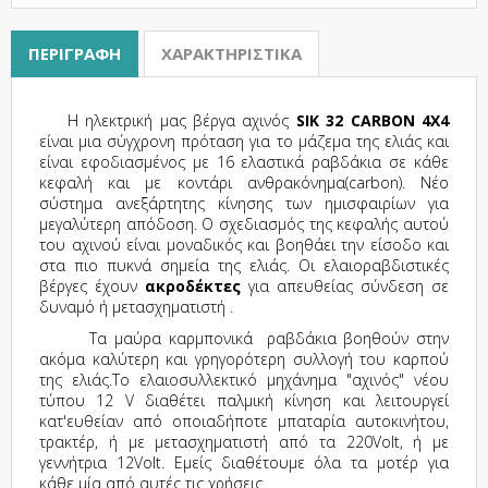
ΠΕΡΙΓΡΑΦΉ
ΧΑΡΑΚΤΗΡΙΣΤΙΚΆ
Η ηλεκτρική μας βέργα αχινός
SIK 32 CARBON 4X4
είναι μια σύγχρονη πρόταση για το μάζεμα της ελιάς και
είναι εφοδιασμένος με 16 ελαστικά ραβδάκια σε κάθε
κεφαλή και με κοντάρι ανθρακόνημα(carbon). Νέο
σύστημα ανεξάρτητης κίνησης των ημισφαιρίων για
μεγαλύτερη απόδοση. Ο σχεδιασμός της κεφαλής αυτού
του αχινού είναι μοναδικός και βοηθάει την είσοδο και
στα πιο πυκνά σημεία της ελιάς. Οι ελαιοραβδιστικές
βέργες έχουν
ακροδέκτες
για απευθείας σύνδεση σε
δυναμό ή μετασχηματιστή .
Τα μαύρα καρμπονικά ραβδάκια βοηθούν στην
ακόμα καλύτερη και γρηγορότερη συλλογή του καρπού
της ελιάς.Το ελαιοσυλλεκτικό μηχάνημα "αχινός" νέου
τύπου 12 V διαθέτει παλμική κίνηση και λειτουργεί
κατ'ευθείαν από οποιαδήποτε μπαταρία αυτοκινήτου,
τρακτέρ, ή με μετασχηματιστή από τα 220Volt, ή με
γεννήτρια 12Volt. Εμείς διαθέτουμε όλα τα μοτέρ για
κάθε μία από αυτές τις χρήσεις.