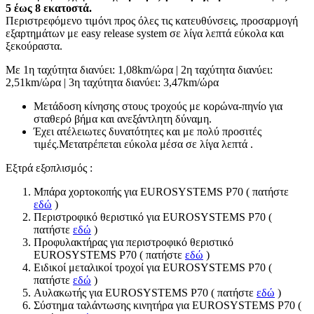
5 έως 8 εκατοστά.
Περιστρεφόμενο τιμόνι προς όλες τις κατευθύνσεις, προσαρμογή
εξαρτημάτων με easy release system σε λίγα λεπτά εύκολα και
ξεκούραστα.
Με 1η ταχύτητα διανύει: 1,08km/ώρα | 2η ταχύτητα διανύει:
2,51km/ώρα | 3η ταχύτητα διανύει: 3,47km/ώρα
Μετάδοση κίνησης στους τροχούς με κορώνα-πηνίο για
σταθερό βήμα και ανεξάντλητη δύναμη.
Έχει ατέλειωτες δυνατότητες και με πολύ προσιτές
τιμές.Μετατρέπεται εύκολα μέσα σε λίγα λεπτά .
Εξτρά εξοπλισμός :
Μπάρα χορτοκοπής για EUROSYSTEMS P70 ( πατήστε
εδώ
)
Περιστροφικό θεριστικό για EUROSYSTEMS P70 (
πατήστε
εδώ
)
Προφυλακτήρας για περιστροφικό θεριστικό
EUROSYSTEMS P70 ( πατήστε
εδώ
)
Ειδικοί μεταλικοί τροχοί για EUROSYSTEMS P70 (
πατήστε
εδώ
)
Αυλακωτής για EUROSYSTEMS P70 ( πατήστε
εδώ
)
Σύστημα ταλάντωσης κινητήρα για EUROSYSTEMS P70 (