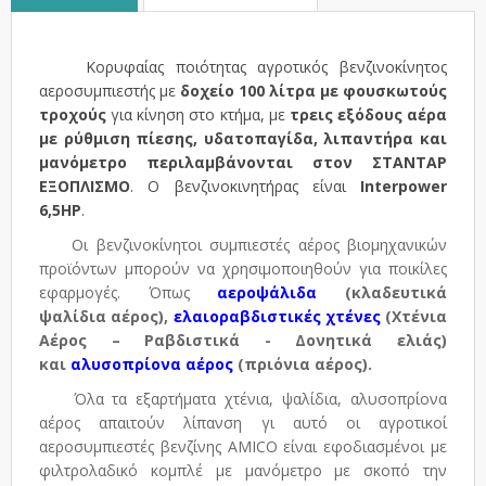
Κορυφαίας ποιότητας αγροτικός βενζινοκίνητος
αεροσυμπιεστής με
δοχείο 100
λίτρα με φουσκωτούς
τροχούς
για κίνηση στο κτήμα,
με
τρεις εξόδους αέρα
με ρύθμιση πίεσης, υδατοπαγίδα, λιπαντήρα και
μανόμετρο περιλαμβάνονται στον ΣΤΑΝΤΑΡ
ΕΞΟΠΛΙΣΜΟ
. O βενζινοκινητήρας είναι
Interpower
6,5HP
.
Οι βενζινοκίνητοι συμπιεστές αέρος βιομηχανικών
προϊόντων μπορούν να χρησιμοποιηθούν για ποικίλες
εφαρμογές. Όπως
αεροψάλιδα
(κλαδευτικά
ψαλίδια αέρος),
ελαιοραβδιστικές χτένες
(Χτένια
Αέρος – Ραβδιστικά - Δονητικά ελιάς)
και
αλυσοπρίονα αέρος
(πριόνια αέρος).
Όλα τα εξαρτήματα χτένια, ψαλίδια, αλυσοπρίονα
αέρος απαιτούν λίπανση γι αυτό οι αγροτικοί
αεροσυμπιεστές βενζίνης AMICO είναι εφοδιασμένοι με
φιλτρολαδικό κομπλέ με μανόμετρο με σκοπό την