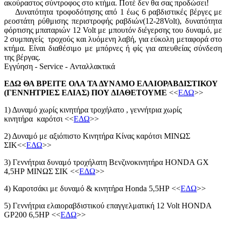
ακούραστος σύντροφος στο κτήμα. Ποτέ δεν θα σας προδώσει!
Δυνατότητα τροφοδότησης από 1 έως 6 ραβδιστικές βέργες με
ρεοστάτη ρύθμισης περιστροφής ραβδιών(12-28Volt), δυνατότητα
φόρτισης μπαταριών 12 Volt με μπουτόν διέγερσης του δυναμό, με
2 συμπαγείς τροχούς και λυόμενη λαβή, για εύκολη μεταφορά στο
κτήμα. Είναι διαθέσιμο με μπόρνες ή φίς για απευθείας σύνδεση
της βέργας.
Εγγύηση - Service - Ανταλλακτικά
ΕΔΩ ΘΑ ΒΡΕΙΤΕ ΟΛΑ ΤΑ ΔΥΝΑΜΟ ΕΛΑΙΟΡΑΒΔΙΣΤΙΚΟΥ
(ΓΕΝΝΗΤΡΙΕΣ ΕΛΙΑΣ) ΠΟΥ ΔΙΑΘΕΤΟΥΜΕ
<<
ΕΔΩ
>>
1) Δυναμό χωρίς κινητήρα τροχήλατο ,
γεννήτρια χωρίς
κινητήρα
καρότσι <<
ΕΔΩ
>>
2) Δυναμό με αξιόπιστο Κινητήρα Κίνας
καρότσι ΜΙΝΩΣ
ΣΙΚ<<
ΕΔΩ
>>
3) Γεννήτρια δυναμό τροχήλατη Βενζινοκινητήρα
HONDA GX
4,5HP
ΜΙΝΩΣ ΣΙΚ <<
ΕΔΩ
>>
4)
Καροτσάκι με δυναμό & κινητήρα Honda 5,5HP
<<
ΕΔΩ
>>
5) Γεννήτρια ελαιοραβδιστικού επαγγελματική 12 Volt HONDA
GP200 6,5HP
<<
ΕΔΩ
>>