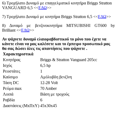
6) Τροχήλατο Δυναμό με επαγγελματικό κινητήρα Briggs Stratton
VANGUARD 6,5
<<
ΕΔΩ
>>
7)
Τροχήλατο Δυναμό με κινητήρα Briggs Stratton 6,5
<<
ΕΔΩ
>>
8) Δυναμό με βενζινοκινητήρα MITSUBISHI GT600 by
Brilliant
<<
ΕΔΩ
>>
Αν ψάχνετε δυναμό ελαιοραβδιστικού το μόνο που έχετε να
κάνετε είναι να μας καλέσετε και το έμπειρο προσωπικό μας
θα σας δώσει όλες τις απαντήσεις που ψάχνετε .
Χαρακτηριστικά
Κινητήρας
Briggs & Stratton Vanguard 205cc
Ισχύς
6,5 hp
Ρεοστάτες
1
Καύσιμο
Αμόλυβδη βενζίνη
Τάση DC
12-28 Volt
Ρεύμα max
70 Amber
Λοιπά
Βάση με τροχούς
Ραβδία
6
Διαστάσεις (ΜxΠxΥ)
45x30x45